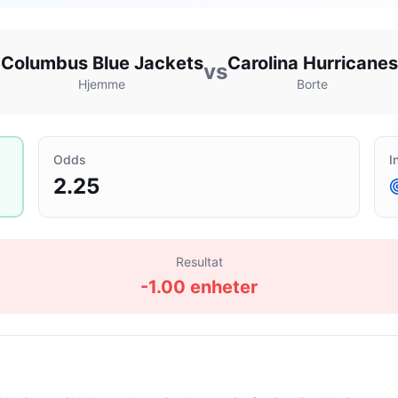
Columbus Blue Jackets
Carolina Hurricanes
vs
Hjemme
Borte
Odds
I
2.25
Resultat
-1.00
enheter