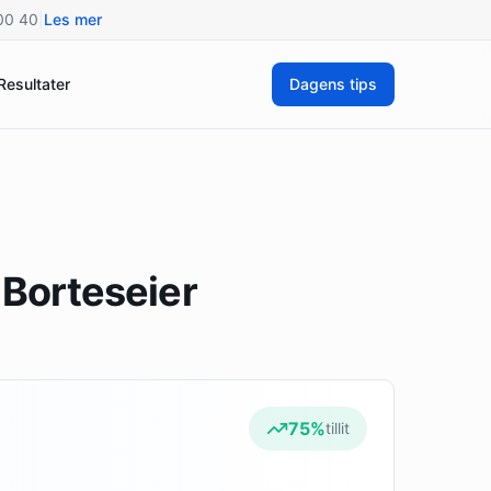
800 40
|
Les mer
Resultater
Dagens tips
 Borteseier
75
%
tillit