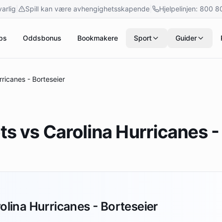
varlig
|
Spill kan være avhengighetsskapende
|
Hjelpelinjen: 800 
ps
Oddsbonus
Bookmakere
Sport
Guider
ricanes - Borteseier
s vs Carolina Hurricanes -
lina Hurricanes - Borteseier