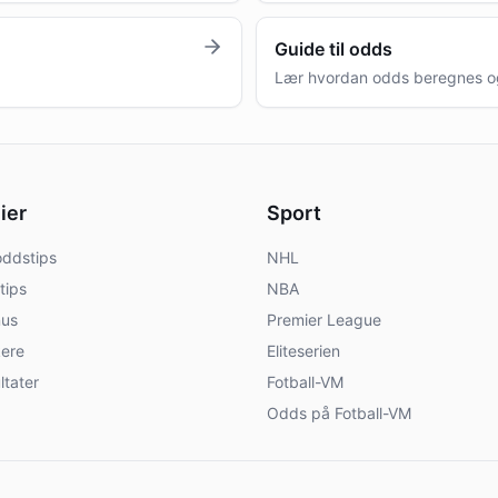
Guide til odds
Lær hvordan odds beregnes o
ier
Sport
ddstips
NHL
tips
NBA
us
Premier League
ere
Eliteserien
ltater
Fotball-VM
Odds på Fotball-VM