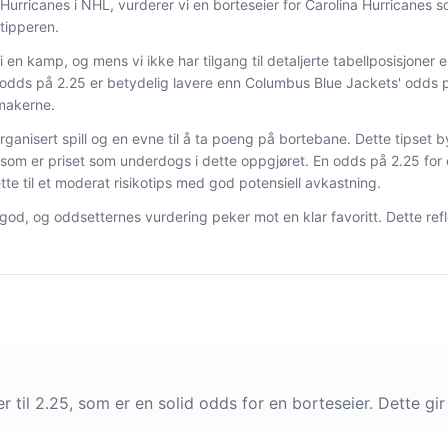
rricanes i NHL, vurderer vi en borteseier for Carolina Hurricanes so
 tipperen.
i en kamp, og mens vi ikke har tilgang til detaljerte tabellposisjoner
' odds på 2.25 er betydelig lavere enn Columbus Blue Jackets' odds p
kmakerne.
rganisert spill og en evne til å ta poeng på bortebane. Dette tipset 
som er priset som underdogs i dette oppgjøret. En odds på 2.25 for e
tte til et moderat risikotips med god potensiell avkastning.
od, og oddsetternes vurdering peker mot en klar favoritt. Dette reflekt
r til 2.25, som er en solid odds for en borteseier. Dette gir