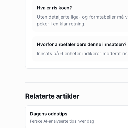
Hva er risikoen?
Uten detaljerte liga- og formtabeller må 
peker i en klar retning.
Hvorfor anbefaler dere denne innsatsen?
Innsats på 6 enheter indikerer moderat risi
Relaterte artikler
Dagens oddstips
Ferske AI-analyserte tips hver dag