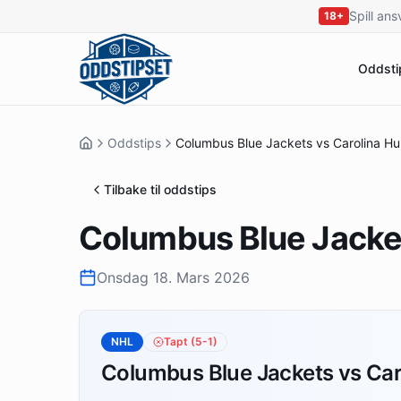
Spill ans
18+
Oddsti
Oddstips
Columbus Blue Jackets vs Carolina Hur
Tilbake til oddstips
Columbus Blue Jacket
Onsdag 18. Mars 2026
NHL
Tapt
(5-1)
Columbus Blue Jackets vs Caro