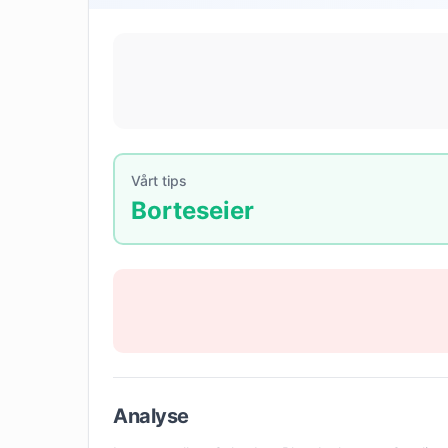
Vårt tips
Borteseier
Analyse