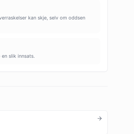
overraskelser kan skje, selv om oddsen
en slik innsats.