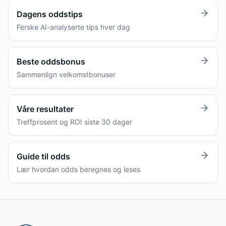
Dagens oddstips
Ferske AI-analyserte tips hver dag
Beste oddsbonus
Sammenlign velkomstbonuser
Våre resultater
Treffprosent og ROI siste 30 dager
Guide til odds
Lær hvordan odds beregnes og leses