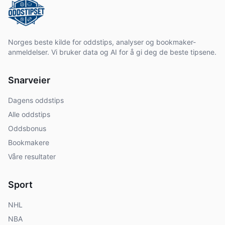
Norges beste kilde for oddstips, analyser og bookmaker-
anmeldelser. Vi bruker data og AI for å gi deg de beste tipsene.
Snarveier
Dagens oddstips
Alle oddstips
Oddsbonus
Bookmakere
Våre resultater
Sport
NHL
NBA