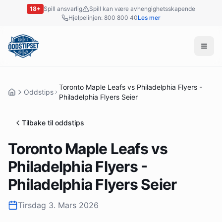
18+
Spill ansvarlig
Spill kan være avhengighetsskapende
Hjelpelinjen: 800 800 40
Les mer
Toronto Maple Leafs vs Philadelphia Flyers -
Oddstips
Philadelphia Flyers Seier
Tilbake til oddstips
Toronto Maple Leafs vs
Philadelphia Flyers -
Philadelphia Flyers Seier
Tirsdag 3. Mars 2026