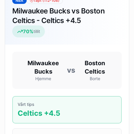
NBA
Tapt
(112-108)
Milwaukee Bucks vs Boston
Celtics - Celtics +4.5
70
%
tillit
Milwaukee
Boston
vs
Bucks
Celtics
Hjemme
Borte
Vårt tips
Celtics +4.5