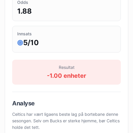
Odds
1.88
Innsats
5
/10
Resultat
-1.00
enheter
Analyse
Celtics har vært ligaens beste lag på bortebane denne
sesongen. Selv om Bucks er sterke hjemme, bør Celtics
holde det tett.