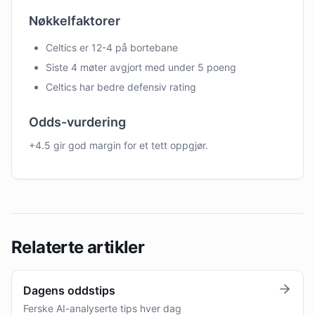
Nøkkelfaktorer
Celtics er 12-4 på bortebane
Siste 4 møter avgjort med under 5 poeng
Celtics har bedre defensiv rating
Odds-vurdering
+4.5 gir god margin for et tett oppgjør.
Relaterte artikler
Dagens oddstips
Ferske AI-analyserte tips hver dag