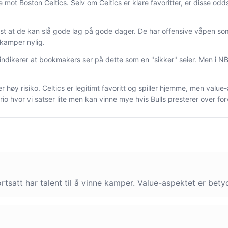
mot Boston Celtics. Selv om Celtics er klare favoritter, er disse od
 vist at de kan slå gode lag på gode dager. De har offensive våpen 
ekamper nylig.
ndikerer at bookmakers ser på dette som en "sikker" seier. Men i NBA 
r høy risiko. Celtics er legitimt favoritt og spiller hjemme, men value
io hvor vi satser lite men kan vinne mye hvis Bulls presterer over fo
tsatt har talent til å vinne kamper. Value-aspektet er betyd