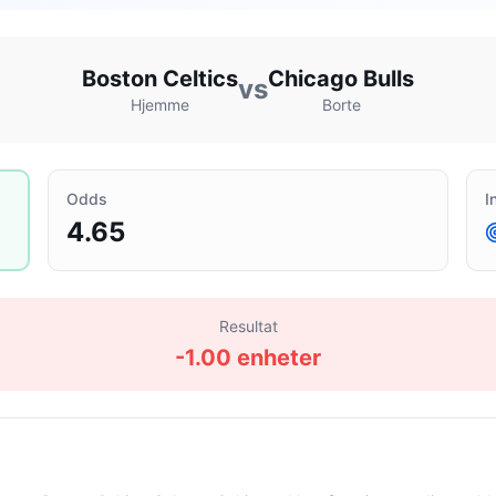
Boston Celtics
Chicago Bulls
vs
Hjemme
Borte
Odds
I
4.65
Resultat
-1.00
enheter