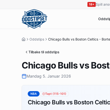
Spill ans
18+
Oddsti
Oddstips
Chicago Bulls vs Boston Celtics - Borte
Tilbake til oddstips
Chicago Bulls vs Bost
Mandag 5. Januar 2026
NBA
Tapt
(115-101)
Chicago Bulls vs Boston Celtic