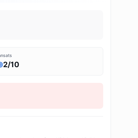
nnsats
2
/10