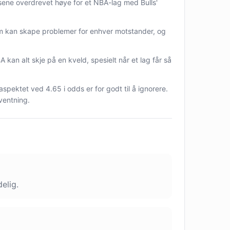
dsene overdrevet høye for et NBA-lag med Bulls'
som kan skape problemer for enhver motstander, og
kan alt skje på en kveld, spesielt når et lag får så
-aspektet ved 4.65 i odds er for godt til å ignorere.
rventning.
elig.