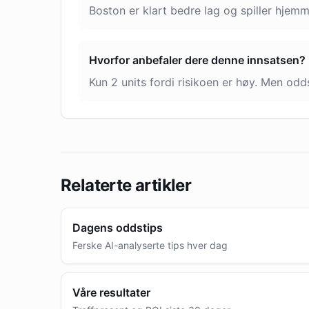
Boston er klart bedre lag og spiller hjemm
Hvorfor anbefaler dere denne innsatsen?
Kun 2 units fordi risikoen er høy. Men odds
Relaterte artikler
Dagens oddstips
Ferske AI-analyserte tips hver dag
Våre resultater