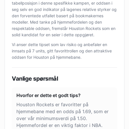
tabellposisjon i denne spesifikke kampen, er oddsen i
seg selv en god indikator på lagenes relative styrker og
den forventede utfallet basert på bookmakernes
modeller. Med tanke på hjemmefordelen og den
respektable oddsen, fremstår Houston Rockets som en
solid kandidat for en seier i dette oppgjøret.
Vi anser dette tipset som lav risiko og anbefaler en
innsats på 7 units, gitt favorittrollen og den attraktive
oddsen for Houston på hjemmebane.
Vanlige spørsmål
Hvorfor er dette et godt tips?
Houston Rockets er favoritter på
hjemmebane med en odds på 1.69, som er
over vår minimumsverdi på 1.50.
Hjemmefordel er en viktig faktor i NBA.