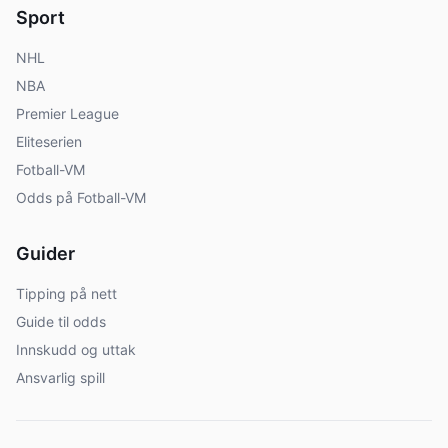
Sport
NHL
NBA
Premier League
Eliteserien
Fotball-VM
Odds på Fotball-VM
Guider
Tipping på nett
Guide til odds
Innskudd og uttak
Ansvarlig spill