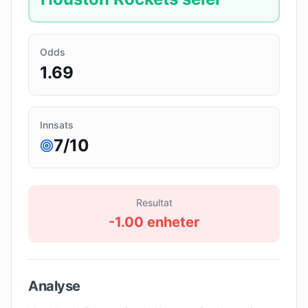
Odds
1.69
Innsats
7
/10
Resultat
-1.00
enheter
Analyse