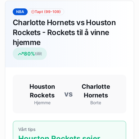
NBA
Tapt
(99-109)
Charlotte Hornets vs Houston
Rockets - Rockets til å vinne
hjemme
80
%
tillit
Houston
Charlotte
vs
Rockets
Hornets
Hjemme
Borte
Vårt tips
Houston Rockets seier