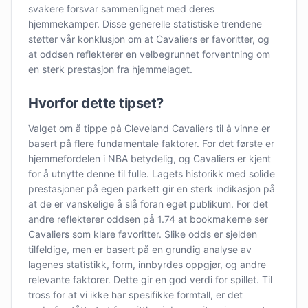
svakere forsvar sammenlignet med deres
hjemmekamper. Disse generelle statistiske trendene
støtter vår konklusjon om at Cavaliers er favoritter, og
at oddsen reflekterer en velbegrunnet forventning om
en sterk prestasjon fra hjemmelaget.
Hvorfor dette tipset?
Valget om å tippe på Cleveland Cavaliers til å vinne er
basert på flere fundamentale faktorer. For det første er
hjemmefordelen i NBA betydelig, og Cavaliers er kjent
for å utnytte denne til fulle. Lagets historikk med solide
prestasjoner på egen parkett gir en sterk indikasjon på
at de er vanskelige å slå foran eget publikum. For det
andre reflekterer oddsen på 1.74 at bookmakerne ser
Cavaliers som klare favoritter. Slike odds er sjelden
tilfeldige, men er basert på en grundig analyse av
lagenes statistikk, form, innbyrdes oppgjør, og andre
relevante faktorer. Dette gir en god verdi for spillet. Til
tross for at vi ikke har spesifikke formtall, er det