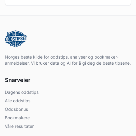
Norges beste kilde for oddstips, analyser og bookmaker-
anmeldelser. Vi bruker data og AI for å gi deg de beste tipsene.
Snarveier
Dagens oddstips
Alle oddstips
Oddsbonus
Bookmakere
Våre resultater