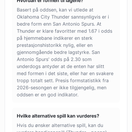
Hvordan er formen til lagene?
Basert på oddsen, kan vi utlede at
Oklahoma City Thunder sannsynligvis er i
bedre form enn San Antonio Spurs. At
Thunder er klare favoritter med 1.67 i odds
på hjemmebane indikerer en sterk
prestasjonshistorikk nylig, eller en
gjennomgående bedre lagstyrke. San
Antonio Spurs' odds på 2.30 som
underdogs antyder at de enten har slitt
med formen i det siste, eller har en svakere
tropp totalt sett. Presis formstatistikk fra
2026-sesongen er ikke tilgjengelig, men
oddsen er en god indikator.
Hvilke alternative spill kan vurderes?
Hvis du ønsker alternative spill, kan du