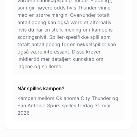
vurdere handicapspill (Thunder - poeng),
som gir høyere odds hvis Thunder vinner
med en større margin. Over/under totalt
antall poeng kan også være et alternativ
hvis du har en sterk mening om kampens
scoringsnivå. Spiller-spesifikke spill som
totalt antall poeng for en nøkkelspiller kan
også være interessant. Disse krever
imidlertid mer detaljert kunnskap om
lagene og spillerne.
Når spilles kampen?
Kampen mellom Oklahoma City Thunder og
San Antonio Spurs spilles fredag 31. mai
2026.