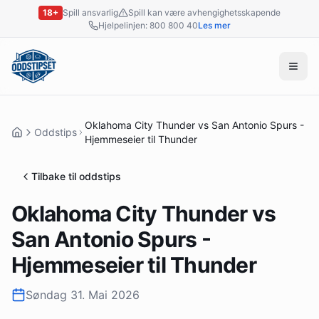
18+
Spill ansvarlig
Spill kan være avhengighetsskapende
Hjelpelinjen: 800 800 40
Les mer
Oklahoma City Thunder vs San Antonio Spurs -
Oddstips
Hjemmeseier til Thunder
Tilbake til oddstips
Oklahoma City Thunder vs
San Antonio Spurs -
Hjemmeseier til Thunder
Søndag 31. Mai 2026