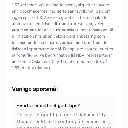
1.67, ettersom vår estimerte sannsynlighet er høyere
enn bookmakernes impliserte sannsynlighet. Selv om
ingen spill er 100% sikre, og det alltid er en risiko for
uforutsette hendelser eller underprestasjon, veier
argumentene for en Thunder-seier tungt. Innsatsen på
6/10 stake units er en veloverveid anbefaling som
balanserer den estimerte verdien med den iboende
risikoen i sportsvæddemål. For spillere som søker etter
et fornuftig og velbegrunnet spill i NBA, representerer
en seier til Oklahoma City Thunder med en odds på
1.67 et attraktivt valg.
Vanlige spørsmål
Hvorfor er dette et godt tips?
Dette er et godt tips fordi Oklahoma City
Thunder er klare favoritter på hjemmebane,