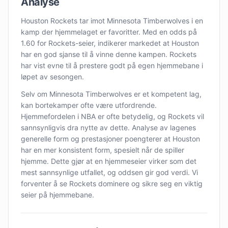
Analyse
Houston Rockets tar imot Minnesota Timberwolves i en
kamp der hjemmelaget er favoritter. Med en odds på
1.60 for Rockets-seier, indikerer markedet at Houston
har en god sjanse til å vinne denne kampen. Rockets
har vist evne til å prestere godt på egen hjemmebane i
løpet av sesongen.
Selv om Minnesota Timberwolves er et kompetent lag,
kan bortekamper ofte være utfordrende.
Hjemmefordelen i NBA er ofte betydelig, og Rockets vil
sannsynligvis dra nytte av dette. Analyse av lagenes
generelle form og prestasjoner poengterer at Houston
har en mer konsistent form, spesielt når de spiller
hjemme. Dette gjør at en hjemmeseier virker som det
mest sannsynlige utfallet, og oddsen gir god verdi. Vi
forventer å se Rockets dominere og sikre seg en viktig
seier på hjemmebane.