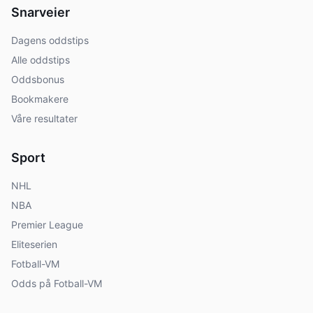
Snarveier
Dagens oddstips
Alle oddstips
Oddsbonus
Bookmakere
Våre resultater
Sport
NHL
NBA
Premier League
Eliteserien
Fotball-VM
Odds på Fotball-VM