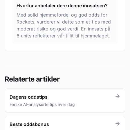
Hvorfor anbefaler dere denne innsatsen?
Med solid hjemmefordel og god odds for
Rockets, vurderer vi dette som et tips med
moderat risiko og god verdi. En innsats på
6 units reflekterer vår tillit til hjemmelaget.
Relaterte artikler
Dagens oddstips
Ferske AI-analyserte tips hver dag
Beste oddsbonus