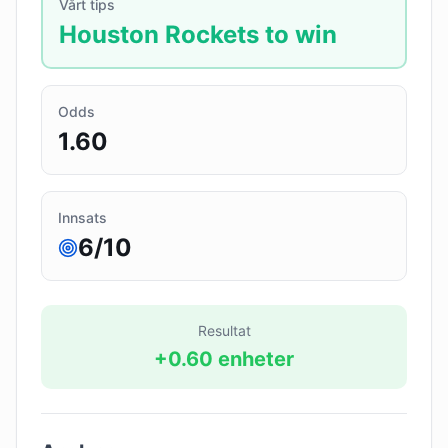
Vårt tips
Houston Rockets to win
Odds
1.60
Innsats
6
/10
Resultat
+
0.60
enheter