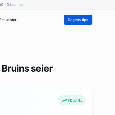
800 40
|
Les mer
Resultater
Dagens tips
Bruins seier
70
%
tillit