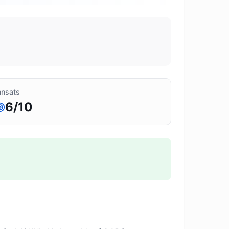
nnsats
6
/10