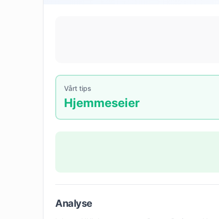
Vårt tips
Hjemmeseier
Analyse