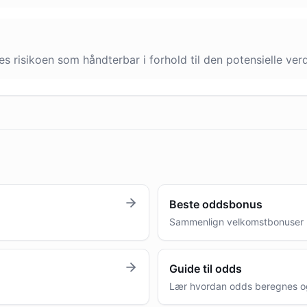
 risikoen som håndterbar i forhold til den potensielle verd
Beste oddsbonus
Sammenlign velkomstbonuser
Guide til odds
Lær hvordan odds beregnes o