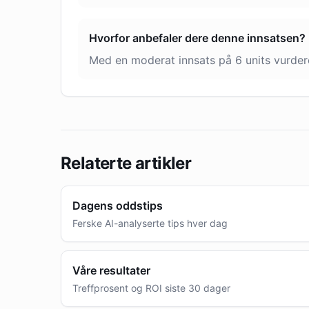
Hvorfor anbefaler dere denne innsatsen?
Med en moderat innsats på 6 units vurderes
Relaterte artikler
Dagens oddstips
Ferske AI-analyserte tips hver dag
Våre resultater
Treffprosent og ROI siste 30 dager