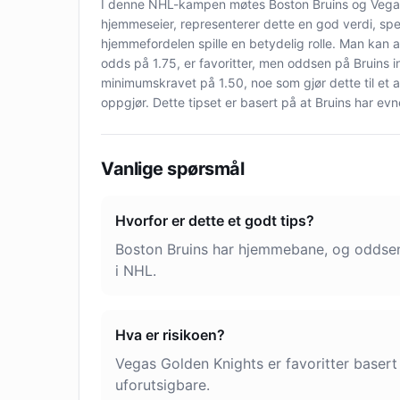
I denne NHL-kampen møtes Boston Bruins og Vegas 
hjemmeseier, representerer dette en god verdi, spesi
hjemmefordelen spille en betydelig rolle. Man kan a
odds på 1.75, er favoritter, men oddsen på Bruins 
minimumskravet på 1.50, noe som gjør dette til et at
oppgjør. Dette tipset er basert på at Bruins har ev
Vanlige spørsmål
Hvorfor er dette et godt tips?
Boston Bruins har hjemmebane, og oddsen 
i NHL.
Hva er risikoen?
Vegas Golden Knights er favoritter baser
uforutsigbare.