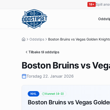
Spill ans
18+
Oddsti
Oddstips
Boston Bruins vs Vegas Golden Knights
Tilbake til oddstips
Boston Bruins vs Veg
Torsdag 22. Januar 2026
NHL
Vunnet
(4-3)
Boston Bruins vs Vegas Golden