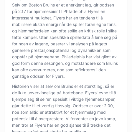
Selv om Boston Bruins er et anerkjent lag, gir oddsen
på 2.17 for hjemmeseier til Philadelphia Flyers en
interessant mulighet. Flyers har en tendens til å
mobilisere ekstra energi når de spiller foran egne fans,
og hjemmefordelen kan ofte spille en kritisk rolle i slike
tette kamper. Uten spesifikke spillerdata å lene seg på
for noen av lagene, baserer vi analysen på lagets
generelle prestasjonspotensial og dynamikken som
oppstår på hjemmebane. Philadelphia har vist glimt av
god form denne sesongen, og motstandere som Bruins
kan ofte overvurderes, noe som reflekteres i den
gunstige oddsen for Flyers.
Historien viser at selv om Bruins er et sterkt lag, så er
de ikke uovervinnelige på bortebane. Flyers' evne til å
kjempe seg til seirer, spesielt i viktige hjemmekamper,
gjør dette til et verdig tipsvalg. Oddsen er over 2.00,
noe som alltid er attraktivt for et hjemmelag med
potensial til å overprestere. Vi forventer en jevn kamp,
men tror at Flyers har en god sjanse til å trekke det
lengste strået med støtte fra publikum.