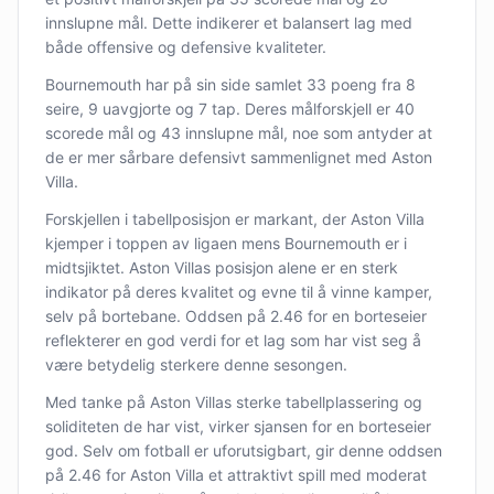
innslupne mål. Dette indikerer et balansert lag med
både offensive og defensive kvaliteter.
Bournemouth har på sin side samlet 33 poeng fra 8
seire, 9 uavgjorte og 7 tap. Deres målforskjell er 40
scorede mål og 43 innslupne mål, noe som antyder at
de er mer sårbare defensivt sammenlignet med Aston
Villa.
Forskjellen i tabellposisjon er markant, der Aston Villa
kjemper i toppen av ligaen mens Bournemouth er i
midtsjiktet. Aston Villas posisjon alene er en sterk
indikator på deres kvalitet og evne til å vinne kamper,
selv på bortebane. Oddsen på 2.46 for en borteseier
reflekterer en god verdi for et lag som har vist seg å
være betydelig sterkere denne sesongen.
Med tanke på Aston Villas sterke tabellplassering og
soliditeten de har vist, virker sjansen for en borteseier
god. Selv om fotball er uforutsigbart, gir denne oddsen
på 2.46 for Aston Villa et attraktivt spill med moderat