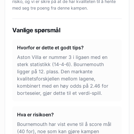
risiko, og vi er sikre på at de har kvaliteten til å hente
med seg tre poeng fra denne kampen.
Vanlige spørsmål
Hvorfor er dette et godt tips?
Aston Villa er nummer 3 i ligaen med en
sterk statistikk (14-4-6). Bournemouth
ligger på 12. plass. Den markante
kvalitetsforskjellen mellom lagene,
kombinert med en høy odds på 2.46 for
borteseier, gjør dette til et verdi-spill.
Hva er risikoen?
Bournemouth har vist evne til å score mål
(40 for), noe som kan gjøre kampen