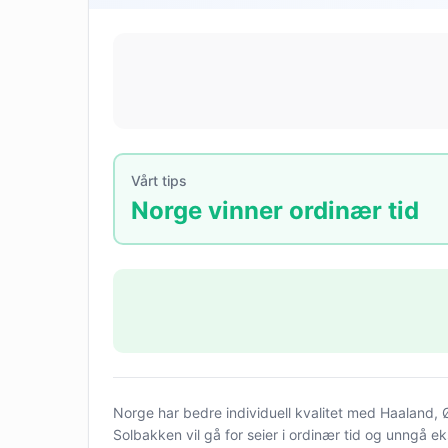
Vårt tips
Norge vinner ordinær tid
Norge har bedre individuell kvalitet med Haaland,
Solbakken vil gå for seier i ordinær tid og unngå 