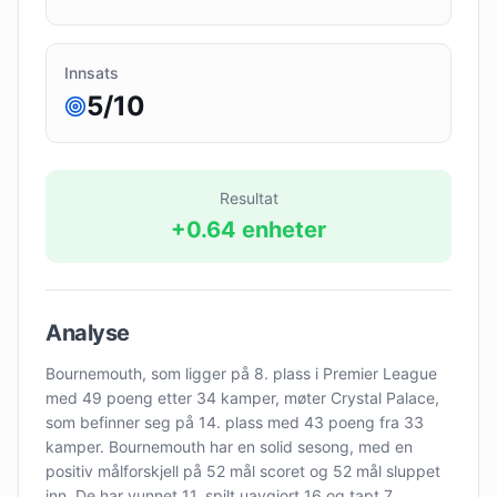
Innsats
5
/10
Resultat
+
0.64
enheter
Analyse
Bournemouth, som ligger på 8. plass i Premier League
med 49 poeng etter 34 kamper, møter Crystal Palace,
som befinner seg på 14. plass med 43 poeng fra 33
kamper. Bournemouth har en solid sesong, med en
positiv målforskjell på 52 mål scoret og 52 mål sluppet
inn. De har vunnet 11, spilt uavgjort 16 og tapt 7