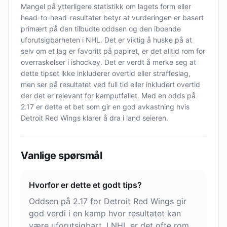
Mangel på ytterligere statistikk om lagets form eller
head-to-head-resultater betyr at vurderingen er basert
primært på den tilbudte oddsen og den iboende
uforutsigbarheten i NHL. Det er viktig å huske på at
selv om et lag er favoritt på papiret, er det alltid rom for
overraskelser i ishockey. Det er verdt å merke seg at
dette tipset ikke inkluderer overtid eller straffeslag,
men ser på resultatet ved full tid eller inkludert overtid
der det er relevant for kamputfallet. Med en odds på
2.17 er dette et bet som gir en god avkastning hvis
Detroit Red Wings klarer å dra i land seieren.
Vanlige spørsmål
Hvorfor er dette et godt tips?
Oddsen på 2.17 for Detroit Red Wings gir
god verdi i en kamp hvor resultatet kan
være uforutsigbart. I NHL er det ofte rom