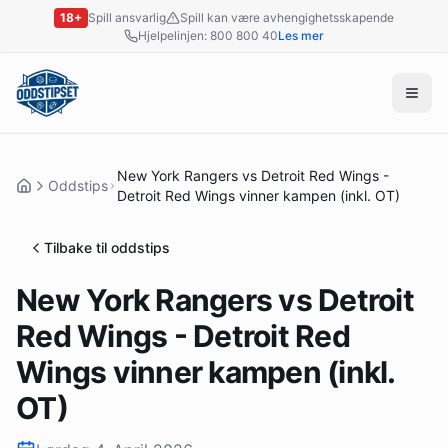
18+
Spill ansvarlig
Spill kan være avhengighetsskapende
Hjelpelinjen: 800 800 40
Les mer
New York Rangers vs Detroit Red Wings -
Oddstips
Detroit Red Wings vinner kampen (inkl. OT)
Tilbake til oddstips
New York Rangers vs Detroit
Red Wings - Detroit Red
Wings vinner kampen (inkl.
OT)