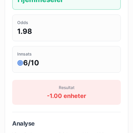
Odds
1.98
Innsats
6
/10
Resultat
-1.00
enheter
Analyse