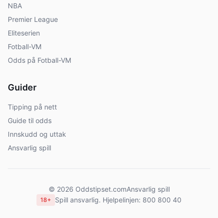
NBA
Premier League
Eliteserien
Fotball-VM
Odds på Fotball-VM
Guider
Tipping på nett
Guide til odds
Innskudd og uttak
Ansvarlig spill
©
2026
Oddstipset.com
Ansvarlig spill
Spill ansvarlig. Hjelpelinjen: 800 800 40
18+