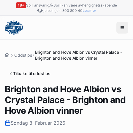
18+
Spill ansvarlig
Spill kan være avhengighetsskapende
Hjelpelinjen: 800 800 40
Les mer
Brighton and Hove Albion vs Crystal Palace -
Oddstips
Brighton and Hove Albion vinner
Tilbake til oddstips
Brighton and Hove Albion vs
Crystal Palace - Brighton and
Hove Albion vinner
Søndag 8. Februar 2026