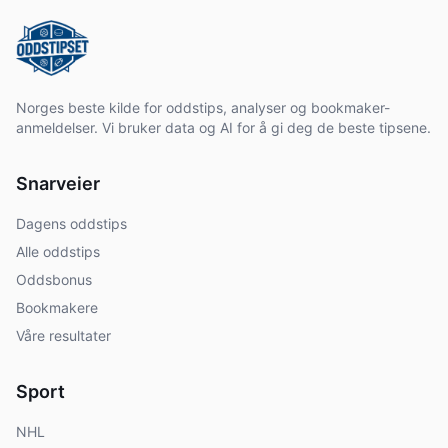
Norges beste kilde for oddstips, analyser og bookmaker-
anmeldelser. Vi bruker data og AI for å gi deg de beste tipsene.
Snarveier
Dagens oddstips
Alle oddstips
Oddsbonus
Bookmakere
Våre resultater
Sport
NHL