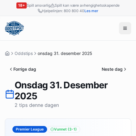
18+
Spill ansvarlig
Spill kan være avhengighetsskapende
Hjelpelinjen: 800 800 40
Les mer
Oddstips
onsdag 31. desember 2025
Forrige dag
Neste dag
Onsdag 31. Desember
2025
2 tips denne dagen
Premier League
Vunnet
(3-1)