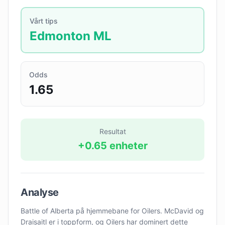
Vårt tips
Edmonton ML
Odds
1.65
Resultat
+
0.65
enheter
Analyse
Battle of Alberta på hjemmebane for Oilers. McDavid og
Draisaitl er i toppform, og Oilers har dominert dette