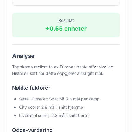
Resultat
+
0.55
enheter
Analyse
Toppkamp mellom to av Europas beste offensive lag.
Historisk sett har dette oppgjøret alltid gitt mål.
Nøkkelfaktorer
Siste 10 møter: Snitt på 3.4 mål per kamp
City scorer 2.8 mål i snitt hjemme
Liverpool scorer 2.3 mål i snitt borte
Odds-vurdering