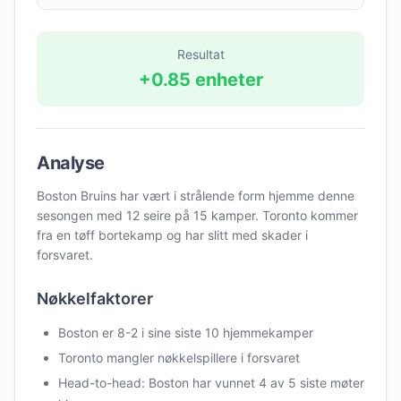
Resultat
+
0.85
enheter
Analyse
Boston Bruins har vært i strålende form hjemme denne
sesongen med 12 seire på 15 kamper. Toronto kommer
fra en tøff bortekamp og har slitt med skader i
forsvaret.
Nøkkelfaktorer
Boston er 8-2 i sine siste 10 hjemmekamper
Toronto mangler nøkkelspillere i forsvaret
Head-to-head: Boston har vunnet 4 av 5 siste møter