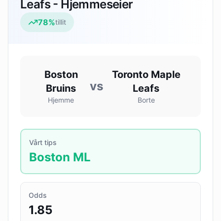
Leafs - Hjemmeseier
78
%
tillit
Boston
Toronto Maple
vs
Bruins
Leafs
Hjemme
Borte
Vårt tips
Boston ML
Odds
1.85