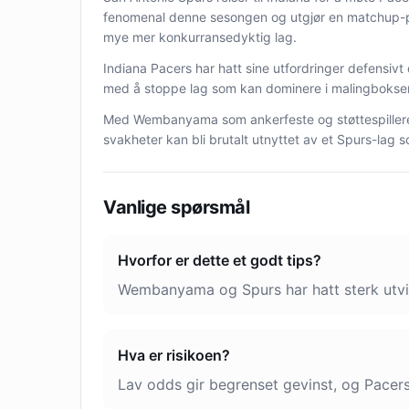
fenomenal denne sesongen og utgjør en matchup-pro
mye mer konkurransedyktig lag.
Indiana Pacers har hatt sine utfordringer defensivt
med å stoppe lag som kan dominere i malingboksen.
Med Wembanyama som ankerfeste og støttespillere s
svakheter kan bli brutalt utnyttet av et Spurs-lag s
Vanlige spørsmål
Hvorfor er dette et godt tips?
Wembanyama og Spurs har hatt sterk utvikl
Hva er risikoen?
Lav odds gir begrenset gevinst, og Pacer