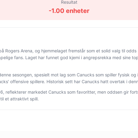
Resultat
-1.00
enheter
 Rogers Arena, og hjemmelaget fremstår som et solid valg til odds 
apelige fans. Laget har funnet god kjemi i angrepsrekka med sine to
denne sesongen, spesielt mot lag som Canucks som spiller fysisk og 
cks' offensive spillere. Historisk sett har Canucks hatt overtak i d
, reflekterer markedet Canucks som favoritter, men oddsen gir for
 et attraktivt spill.