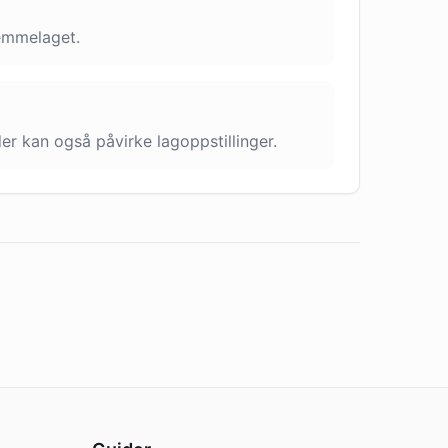
jemmelaget.
r kan også påvirke lagoppstillinger.