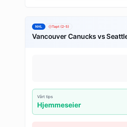
NHL
Tapt
(2-5)
Vancouver Canucks vs Seattl
Vårt tips
Hjemmeseier