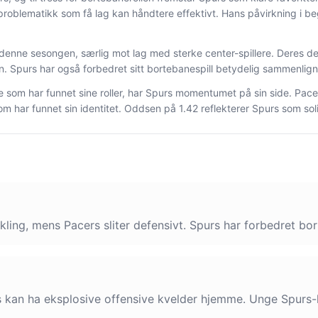
blematikk som få lag kan håndtere effektivt. Hans påvirkning i beg
 denne sesongen, særlig mot lag med sterke center-spillere. Deres def
 Spurs har også forbedret sitt bortebanespill betydelig sammenlign
om har funnet sine roller, har Spurs momentumet på sin side. Pacers
om har funnet sin identitet. Oddsen på 1.42 reflekterer Spurs som soli
ing, mens Pacers sliter defensivt. Spurs har forbedret bor
s kan ha eksplosive offensive kvelder hjemme. Unge Spurs-