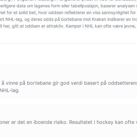
terligere data om lagenes form eller tabellposisjon, baserer analysen
t for et solid bet, hvor oddsen reflekterer en viss sannsynlighet for b
ablert NHL-lag, og deres odds på bortebane mot Kraken indikerer en tro
ill her, gitt at oddsen er attraktiv. Kamper i NHL kan ofte være jevn
l å vinne på bortebane gir god verdi basert på oddsettere
 NHL-lag.
joner er det en iboende risiko. Resultatet i hockey kan oft