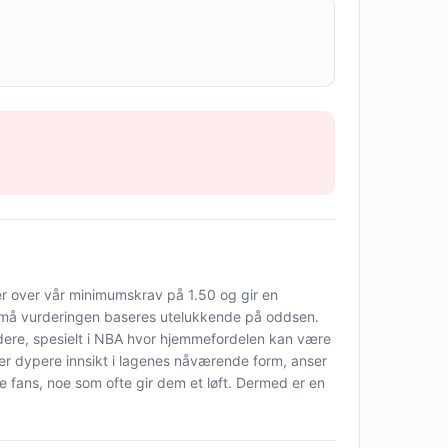
r over vår minimumskrav på 1.50 og gir en
gene, må vurderingen baseres utelukkende på oddsen.
ndere, spesielt i NBA hvor hjemmefordelen kan være
ner dypere innsikt i lagenes nåværende form, anser
ne fans, noe som ofte gir dem et løft. Dermed er en