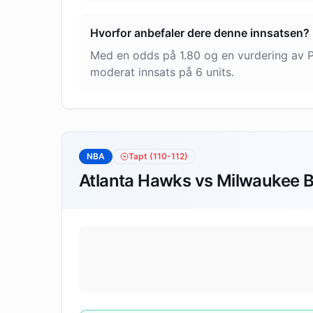
Hvorfor anbefaler dere denne innsatsen?
Med en odds på 1.80 og en vurdering av Pen
moderat innsats på 6 units.
NBA
Tapt
(110-112)
Atlanta Hawks vs Milwaukee 