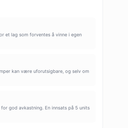
r et lag som forventes å vinne i egen
amper kan være uforutsigbare, og selv om
for god avkastning. En innsats på 5 units