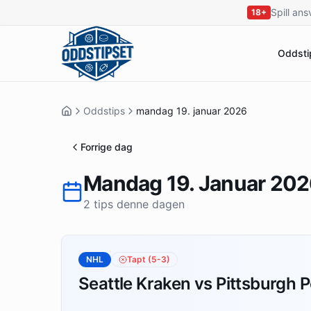
Spill ans
18+
Oddsti
Oddstips
mandag 19. januar 2026
Forrige dag
Mandag 19. Januar 20
2 tips denne dagen
NHL
Tapt
(5-3)
Seattle Kraken vs Pittsburgh 