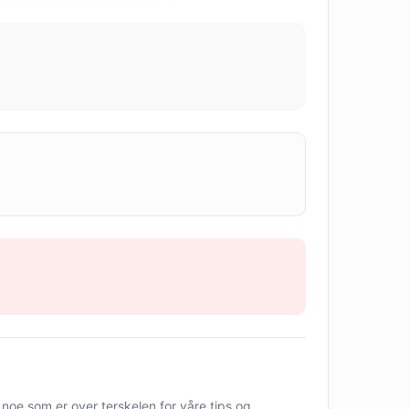
noe som er over terskelen for våre tips og