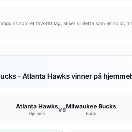
guins som et favoritt lag, anser vi dette som en solid, men
Bucks - Atlanta Hawks vinner på hjemme
Atlanta Hawks
Milwaukee Bucks
vs
Hjemme
Borte