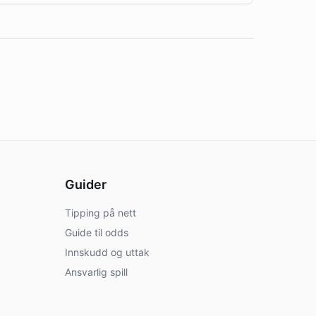
Guider
Tipping på nett
Guide til odds
Innskudd og uttak
Ansvarlig spill