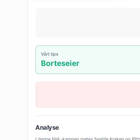
Vårt tips
Borteseier
Analyse
I denne NHL-kampen møtes Seattle Kraken og Pittsbu