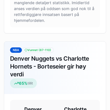
manglende detaljert statistikk. Imidlertid
anses verdien på oddsen som god nok til å
rettferdiggjøre innsatsen basert på
hjemmefordelen.
NBA
Vunnet
(87-110)
Denver Nuggets vs Charlotte
Hornets - Borteseier gir høy
verdi
65
%
tillit
Denver
Charlotte