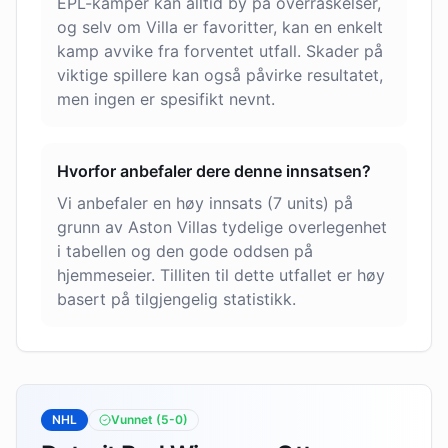
EPL-kamper kan alltid by på overraskelser,
og selv om Villa er favoritter, kan en enkelt
kamp avvike fra forventet utfall. Skader på
viktige spillere kan også påvirke resultatet,
men ingen er spesifikt nevnt.
Hvorfor anbefaler dere denne innsatsen?
Vi anbefaler en høy innsats (7 units) på
grunn av Aston Villas tydelige overlegenhet
i tabellen og den gode oddsen på
hjemmeseier. Tilliten til dette utfallet er høy
basert på tilgjengelig statistikk.
NHL
Vunnet
(5-0)