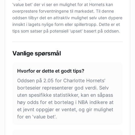
'value bet' der vi ser en mulighet for at Hornets kan
overprestere forventningene til markedet. Til denne
oddsen tilbyr det en attraktiv mulighet selv uten dypere
innsikt i lagets nylige form eller spillertropp. Dette er et
tips som satser på potensiell 'upset' basert på oddsen.
Vanlige spørsmål
Hvorfor er dette et godt tips?
Oddsen på 2.05 for Charlotte Hornets'
borteseier representerer god verdi. Selv
uten spesifikke statistikker, kan en såpass
høy odds for et bortelag i NBA indikere at
et jevnt oppgjør er ventet, og gir mulighet
for en 'value bet'.