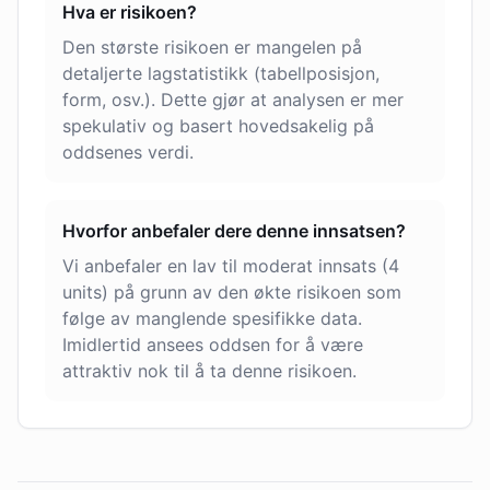
Hva er risikoen?
Den største risikoen er mangelen på
detaljerte lagstatistikk (tabellposisjon,
form, osv.). Dette gjør at analysen er mer
spekulativ og basert hovedsakelig på
oddsenes verdi.
Hvorfor anbefaler dere denne innsatsen?
Vi anbefaler en lav til moderat innsats (4
units) på grunn av den økte risikoen som
følge av manglende spesifikke data.
Imidlertid ansees oddsen for å være
attraktiv nok til å ta denne risikoen.