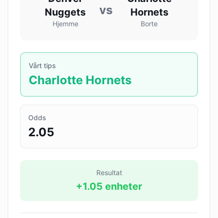
vs
Nuggets
Hornets
Hjemme
Borte
Vårt tips
Charlotte Hornets
Odds
2.05
Resultat
+
1.05
enheter