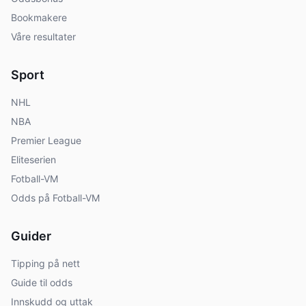
Bookmakere
Våre resultater
Sport
NHL
NBA
Premier League
Eliteserien
Fotball-VM
Odds på Fotball-VM
Guider
Tipping på nett
Guide til odds
Innskudd og uttak