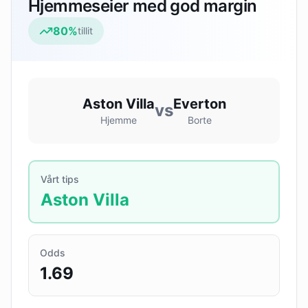
Hjemmeseier med god margin
80
%
tillit
Aston Villa
Everton
vs
Hjemme
Borte
Vårt tips
Aston Villa
Odds
1.69