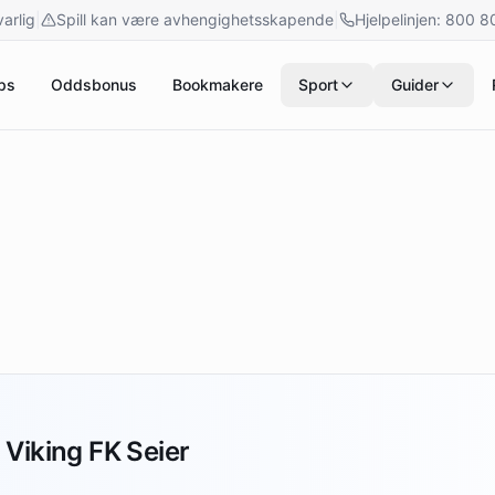
varlig
|
Spill kan være avhengighetsskapende
|
Hjelpelinjen: 800 
ps
Oddsbonus
Bookmakere
Sport
Guider
 Viking FK Seier