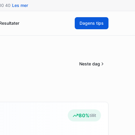
800 40
|
Les mer
Resultater
Dagens tips
Neste dag
80
%
tillit