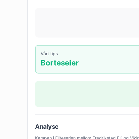
Vårt tips
Borteseier
Analyse
Kampen i Eliteserien mellom Fredrikstad FK og Vikin