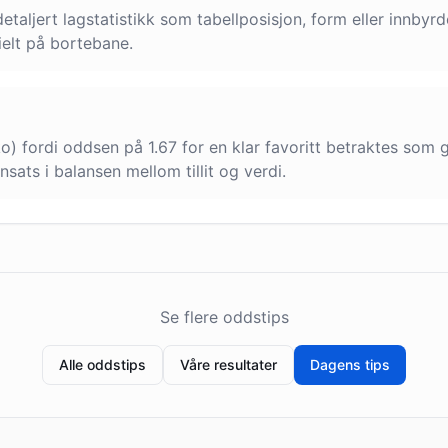
l detaljert lagstatistikk som tabellposisjon, form eller innb
ielt på bortebane.
iko) fordi oddsen på 1.67 for en klar favoritt betraktes som 
nsats i balansen mellom tillit og verdi.
Se flere oddstips
Alle oddstips
Våre resultater
Dagens tips