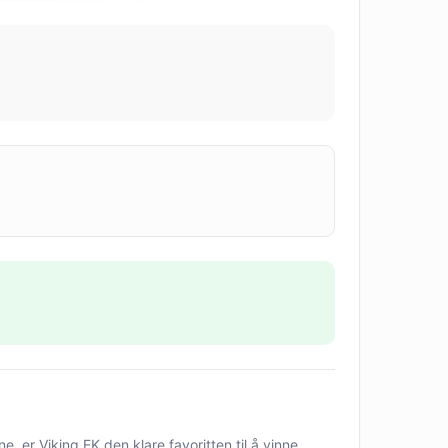
, er Viking FK den klare favoritten til å vinne