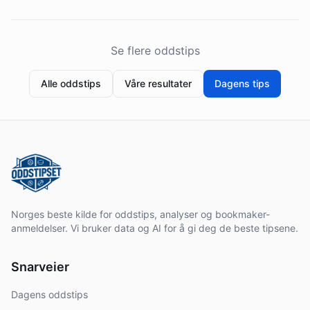
Se flere oddstips
Alle oddstips
Våre resultater
Dagens tips
Norges beste kilde for oddstips, analyser og bookmaker-
anmeldelser. Vi bruker data og AI for å gi deg de beste tipsene.
Snarveier
Dagens oddstips