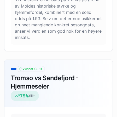
av Moldes historiske styrke og
hjemmefordel, kombinert med en solid
odds på 1.93. Selv om det er noe usikkerhet
grunnet manglende konkret sesongdata,
anser vi verdien som god nok for en høyere
innsats.
Vunnet
(3-1)
Tromso vs Sandefjord -
Hjemmeseier
75
%
tillit