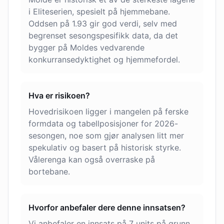
i Eliteserien, spesielt på hjemmebane.
Oddsen på 1.93 gir god verdi, selv med
begrenset sesongspesifikk data, da det
bygger på Moldes vedvarende
konkurransedyktighet og hjemmefordel.
Hva er risikoen?
Hovedrisikoen ligger i mangelen på ferske
formdata og tabellposisjoner for 2026-
sesongen, noe som gjør analysen litt mer
spekulativ og basert på historisk styrke.
Vålerenga kan også overraske på
bortebane.
Hvorfor anbefaler dere denne innsatsen?
Vi anbefaler en innsats på 7 units på grunn