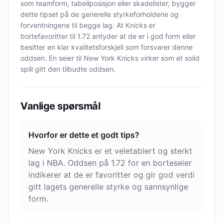
som teamform, tabellposisjon eller skadelister, bygger
dette tipset på de generelle styrkeforholdene og
forventningene til begge lag. At Knicks er
bortefavoritter til 1.72 antyder at de er i god form eller
besitter en klar kvalitetsforskjell som forsvarer denne
oddsen. En seier til New York Knicks virker som et solid
spill gitt den tilbudte oddsen.
Vanlige spørsmål
Hvorfor er dette et godt tips?
New York Knicks er et veletablert og sterkt
lag i NBA. Oddsen på 1.72 for en borteseier
indikerer at de er favoritter og gir god verdi
gitt lagets generelle styrke og sannsynlige
form.