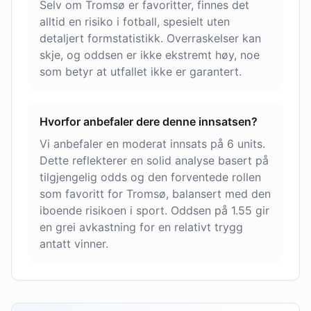
Selv om Tromsø er favoritter, finnes det
alltid en risiko i fotball, spesielt uten
detaljert formstatistikk. Overraskelser kan
skje, og oddsen er ikke ekstremt høy, noe
som betyr at utfallet ikke er garantert.
Hvorfor anbefaler dere denne innsatsen?
Vi anbefaler en moderat innsats på 6 units.
Dette reflekterer en solid analyse basert på
tilgjengelig odds og den forventede rollen
som favoritt for Tromsø, balansert med den
iboende risikoen i sport. Oddsen på 1.55 gir
en grei avkastning for en relativt trygg
antatt vinner.