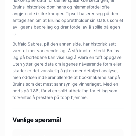
nøkkelspillerdata for denne spesifikke sesongen, er
Bruins' historiske dominans og hjemmefordel ofte
avgjørende i slike kamper. Tipset baserer seg på den
antagelsen om at Bruins opprettholder sin status som et
av ligaens bedre lag og drar fordel av å spille på egen
is.
Buffalo Sabres, på den annen side, har historisk sett
vært et mer varierende lag. Å stå imot et sterkt Bruins-
lag på bortebane kan vise seg å være en tøff oppgave.
Uten ytterligere data om lagenes nåværende form eller
skader er det vanskelig å gi en mer detaljert analyse,
men oddsen indikerer allerede at bookmakerne ser på
Bruins som det mest sannsynlige vinnerlaget. Med en
odds på 1.88, får vi en solid utbetaling for et lag som
forventes å prestere på topp hjemme.
Vanlige spørsmål