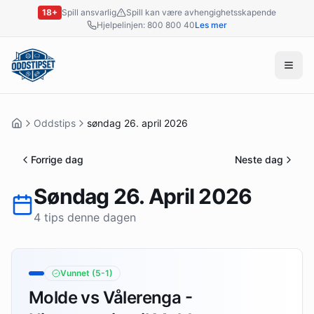
18+
Spill ansvarlig
Spill kan være avhengighetsskapende
Hjelpelinjen: 800 800 40
Les mer
Oddstips
søndag 26. april 2026
Forrige dag
Neste dag
Søndag 26. April 2026
4 tips denne dagen
Vunnet
(5-1)
Molde vs Vålerenga -