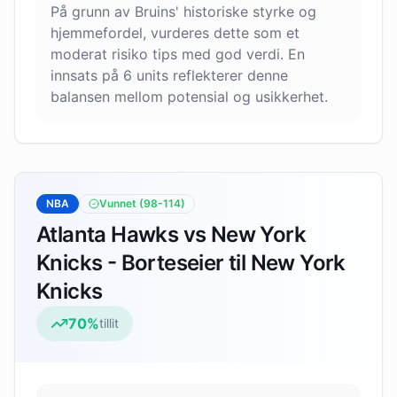
På grunn av Bruins' historiske styrke og
hjemmefordel, vurderes dette som et
moderat risiko tips med god verdi. En
innsats på 6 units reflekterer denne
balansen mellom potensial og usikkerhet.
NBA
Vunnet
(98-114)
Atlanta Hawks vs New York
Knicks - Borteseier til New York
Knicks
70
%
tillit