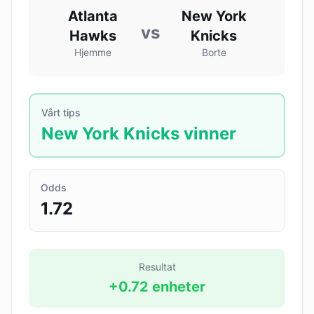
Atlanta
New York
vs
Hawks
Knicks
Hjemme
Borte
Vårt tips
New York Knicks vinner
Odds
1.72
Resultat
+
0.72
enheter