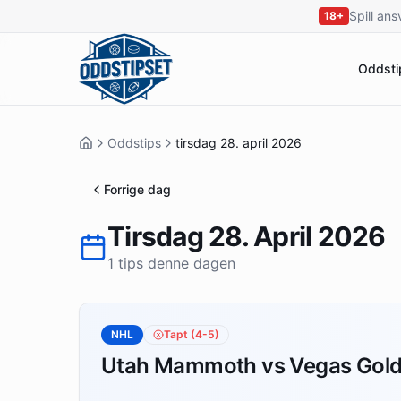
Spill ans
18+
Oddsti
Oddstips
tirsdag 28. april 2026
Forrige dag
Tirsdag 28. April 2026
1 tips denne dagen
NHL
Tapt
(4-5)
Utah Mammoth vs Vegas Gold