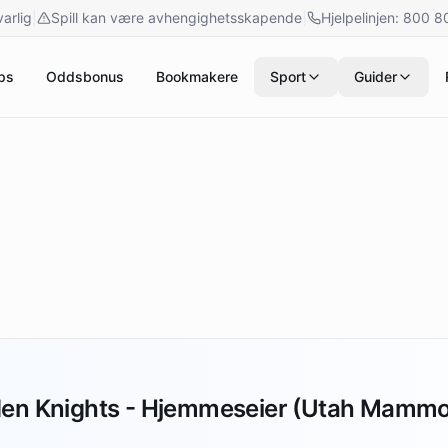
varlig
|
Spill kan være avhengighetsskapende
|
Hjelpelinjen: 800 
ps
Oddsbonus
Bookmakere
Sport
Guider
en Knights - Hjemmeseier (Utah Mammo