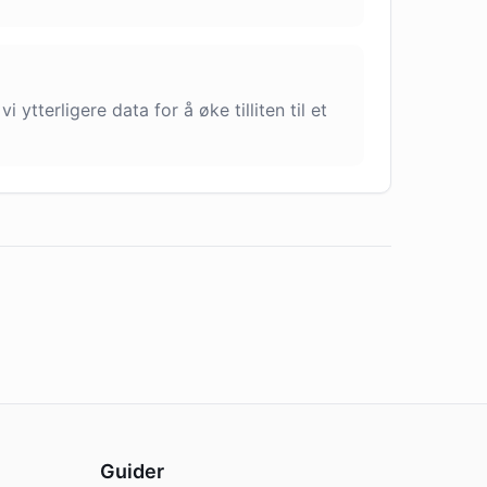
ytterligere data for å øke tilliten til et
Guider