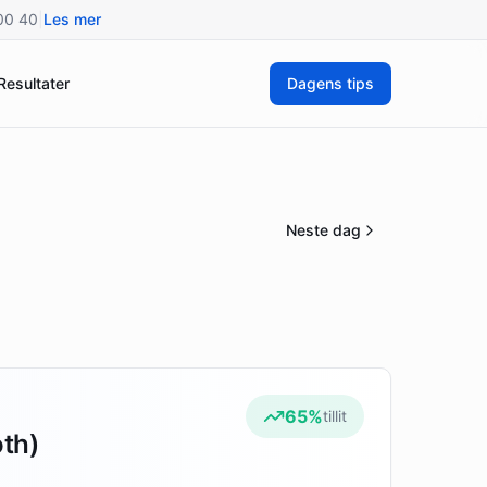
800 40
|
Les mer
Resultater
Dagens tips
Neste dag
65
%
tillit
th)