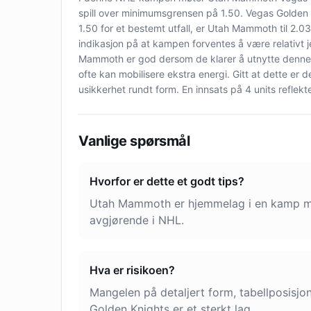
spill over minimumsgrensen på 1.50. Vegas Golden Kn
1.50 for et bestemt utfall, er Utah Mammoth til 2.03
indikasjon på at kampen forventes å være relativt 
Mammoth er god dersom de klarer å utnytte denne. 
ofte kan mobilisere ekstra energi. Gitt at dette er
usikkerhet rundt form. En innsats på 4 units reflekter
Vanlige spørsmål
Hvorfor er dette et godt tips?
Utah Mammoth er hjemmelag i en kamp me
avgjørende i NHL.
Hva er risikoen?
Mangelen på detaljert form, tabellposisjo
Golden Knights er et sterkt lag.