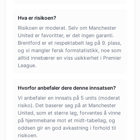
Hva er risikoen?
Risikoen er moderat. Selv om Manchester
United er favoritter, er det ingen garanti.
Brentford er et respektabelt lag på 9. plass,
og vi mangler fersk formstatistikk, noe som
alltid innebærer en viss usikkerhet i Premier
League.
Hvorfor anbefaler dere denne innsatsen?
Vi anbefaler en innsats på 5 units (moderat
risiko). Det baserer seg på at Manchester
United, som et større lag, forventes å vinne
på hjemmebane mot et midt-tabellag, og
oddsen gir en god avkastning i forhold til
risikoen.