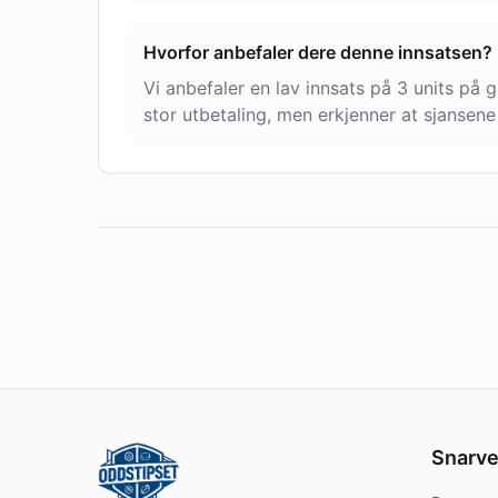
Hvorfor anbefaler dere denne innsatsen?
Vi anbefaler en lav innsats på 3 units på g
stor utbetaling, men erkjenner at sjansene
Snarve