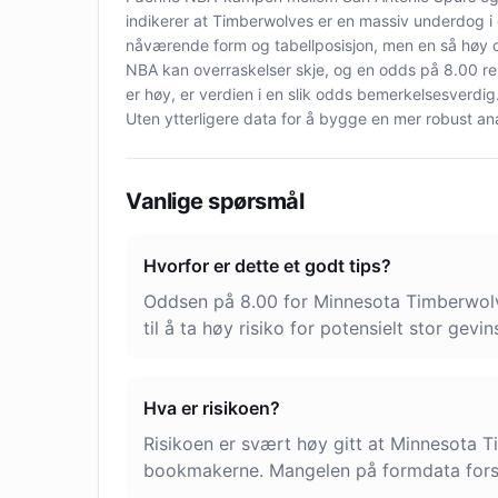
indikerer at Timberwolves er en massiv underdog i d
nåværende form og tabellposisjon, men en så høy od
NBA kan overraskelser skje, og en odds på 8.00 rep
er høy, er verdien i en slik odds bemerkelsesverdig.
Uten ytterligere data for å bygge en mer robust anal
Vanlige spørsmål
Hvorfor er dette et godt tips?
Oddsen på 8.00 for Minnesota Timberwolves
til å ta høy risiko for potensielt stor gevin
Hva er risikoen?
Risikoen er svært høy gitt at Minnesota T
bookmakerne. Mangelen på formdata forst