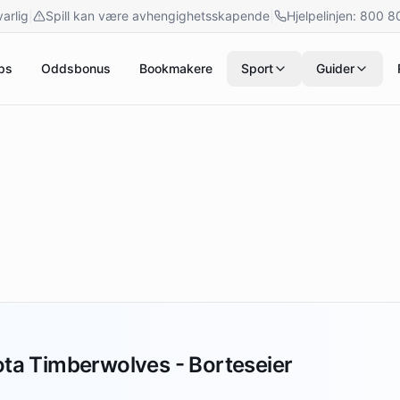
varlig
|
Spill kan være avhengighetsskapende
|
Hjelpelinjen: 800 
ps
Oddsbonus
Bookmakere
Sport
Guider
ta Timberwolves - Borteseier