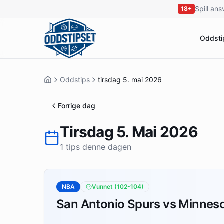
Spill ans
18+
Oddsti
Oddstips
tirsdag 5. mai 2026
Forrige dag
Tirsdag 5. Mai 2026
1 tips denne dagen
NBA
Vunnet
(102-104)
San Antonio Spurs vs Minneso