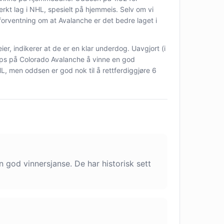
erkt lag i NHL, spesielt på hjemmeis. Selv om vi
 forventning om at Avalanche er det bedre laget i
er, indikerer at de er en klar underdog. Uavgjort (i
t tips på Colorado Avalanche å vinne en god
HL, men oddsen er god nok til å rettferdiggjøre 6
god vinnersjanse. De har historisk sett