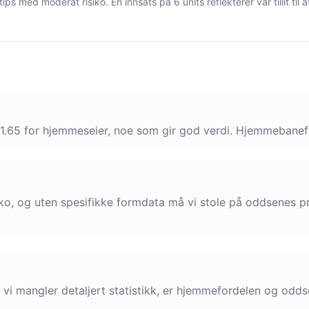
ps med moderat risiko. En innsats på 6 units reflekterer vår tillit til
å 1.65 for hjemmeseier, noe som gir god verdi. Hjemmebanef
siko, og uten spesifikke formdata må vi stole på oddsenes
 vi mangler detaljert statistikk, er hjemmefordelen og oddse