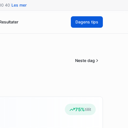
800 40
|
Les mer
Resultater
Dagens tips
Neste dag
75
%
tillit