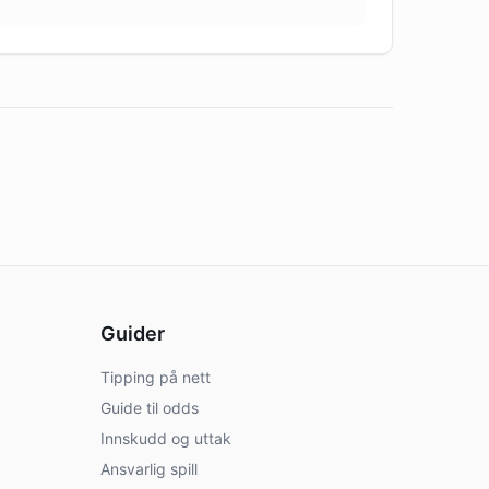
Guider
Tipping på nett
Guide til odds
Innskudd og uttak
Ansvarlig spill