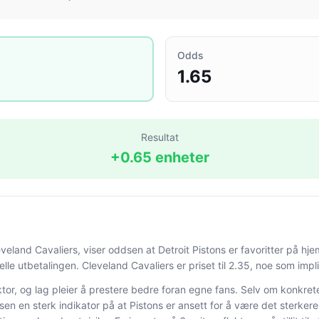
Odds
1.65
Resultat
+
0.65
enheter
eland Cavaliers, viser oddsen at Detroit Pistons er favoritter på h
elle utbetalingen. Cleveland Cavaliers er priset til 2.35, noe som imp
r, og lag pleier å prestere bedre foran egne fans. Selv om konkrete 
dsen en sterk indikator på at Pistons er ansett for å være det sterke