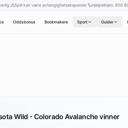
varlig
|
Spill kan være avhengighetsskapende
|
Hjelpelinjen: 800 
ps
Oddsbonus
Bookmakere
Sport
Guider
ota Wild - Colorado Avalanche vinner