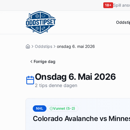
Spill ans
18+
Oddsti
Oddstips
onsdag 6. mai 2026
Forrige dag
Onsdag 6. Mai 2026
2 tips denne dagen
NHL
Vunnet
(5-2)
Colorado Avalanche vs Minnes