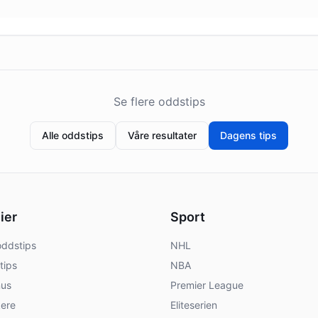
Se flere oddstips
Alle oddstips
Våre resultater
Dagens tips
ier
Sport
ddstips
NHL
tips
NBA
us
Premier League
ere
Eliteserien