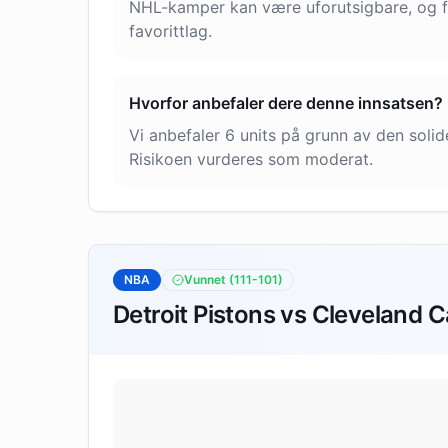
NHL-kamper kan være uforutsigbare, og fr
favorittlag.
Hvorfor anbefaler dere denne innsatsen?
Vi anbefaler 6 units på grunn av den soli
Risikoen vurderes som moderat.
NBA
Vunnet
(111-101)
Detroit Pistons vs Cleveland Ca