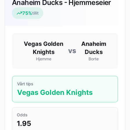
Anaheim Ducks - Hjemmeseier
75
%
tillit
Vegas Golden
Anaheim
vs
Knights
Ducks
Hjemme
Borte
Vårt tips
Vegas Golden Knights
Odds
1.95