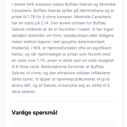
I denne NHL-kampen møtes Buffalo Sabres og Montréal
Canadiens. Buffalo Sabres spiller på hjemmebane og er
priset til 1.78 for å vinne kampen. Montréal Canadiens
har en odds på 2.14. Den lavere oddsen for Buffalo
Sabres indikerer at de er favoritter i møtet. Vi har ingen
detaljert statistikk om form, tabellposisjon eller tidligere
møter mellom lagene i det oppgitte datamaterialet.
Imidlertid, i NHL er hjemmefordelen ofte en signifikant
faktor, og når hjemmelaget er priset som favoritt med
en odds over 1.70, anser vi dette som en solid mulighet
til å finne verdi. Bookmakerne forventer at Buffalo
Sabres vil vinne, og den attraktive oddsen reflekterer
dette synet. Vi tipper at hjemmepublikummet vil gi et
ekstra løft, og at Sabres vil benytte seg av dette til å
sikre seieren.
Vanlige spørsmål