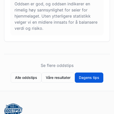
Oddsen er god, og oddsen indikerer en
rimelig høy sannsynlighet for seier for
hjemmelaget. Uten ytterligere statistikk
velger vi en midlere innsats for å balansere
verdi og risiko.
Se flere oddstips
Alle oddstips
Våre resultater
Dagens tips