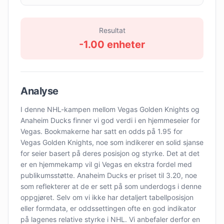
Resultat
-1.00
enheter
Analyse
I denne NHL-kampen mellom Vegas Golden Knights og
Anaheim Ducks finner vi god verdi i en hjemmeseier for
Vegas. Bookmakerne har satt en odds på 1.95 for
Vegas Golden Knights, noe som indikerer en solid sjanse
for seier basert på deres posisjon og styrke. Det at det
er en hjemmekamp vil gi Vegas en ekstra fordel med
publikumsstøtte. Anaheim Ducks er priset til 3.20, noe
som reflekterer at de er sett på som underdogs i denne
oppgjøret. Selv om vi ikke har detaljert tabellposisjon
eller formdata, er oddssettingen ofte en god indikator
på lagenes relative styrke i NHL. Vi anbefaler derfor en