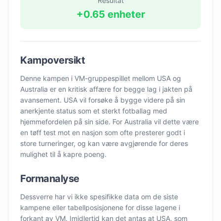
Resultat
+
0.65
enheter
Kampoversikt
Denne kampen i VM-gruppespillet mellom USA og
Australia er en kritisk affære for begge lag i jakten på
avansement. USA vil forsøke å bygge videre på sin
anerkjente status som et sterkt fotballag med
hjemmefordelen på sin side. For Australia vil dette være
en tøff test mot en nasjon som ofte presterer godt i
store turneringer, og kan være avgjørende for deres
mulighet til å kapre poeng.
Formanalyse
Dessverre har vi ikke spesifikke data om de siste
kampene eller tabellposisjonene for disse lagene i
forkant av VM. Imidlertid kan det antas at USA, som