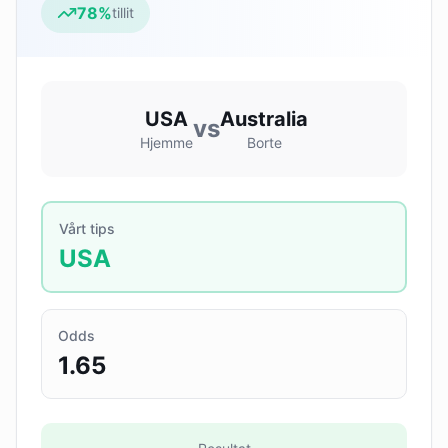
78
%
tillit
USA
Australia
vs
Hjemme
Borte
Vårt tips
USA
Odds
1.65