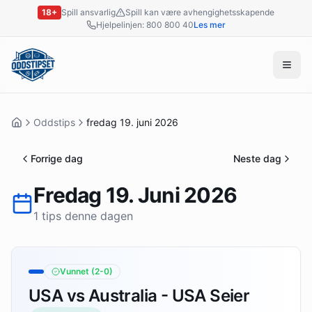
18+
Spill ansvarlig
Spill kan være avhengighetsskapende
Hjelpelinjen: 800 800 40
Les mer
Oddstips
fredag 19. juni 2026
Forrige dag
Neste dag
Fredag 19. Juni 2026
1 tips denne dagen
Vunnet
(2-0)
USA vs Australia - USA Seier