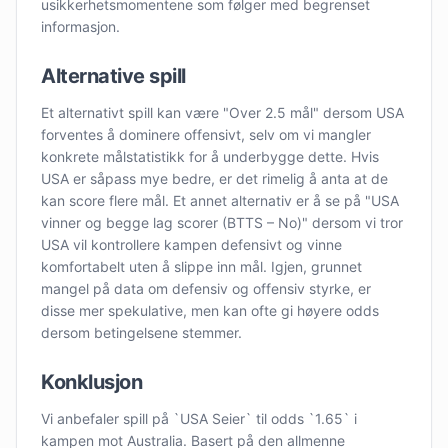
usikkerhetsmomentene som følger med begrenset
informasjon.
Alternative spill
Et alternativt spill kan være "Over 2.5 mål" dersom USA
forventes å dominere offensivt, selv om vi mangler
konkrete målstatistikk for å underbygge dette. Hvis
USA er såpass mye bedre, er det rimelig å anta at de
kan score flere mål. Et annet alternativ er å se på "USA
vinner og begge lag scorer (BTTS – No)" dersom vi tror
USA vil kontrollere kampen defensivt og vinne
komfortabelt uten å slippe inn mål. Igjen, grunnet
mangel på data om defensiv og offensiv styrke, er
disse mer spekulative, men kan ofte gi høyere odds
dersom betingelsene stemmer.
Konklusjon
Vi anbefaler spill på `USA Seier` til odds `1.65` i
kampen mot Australia. Basert på den allmenne