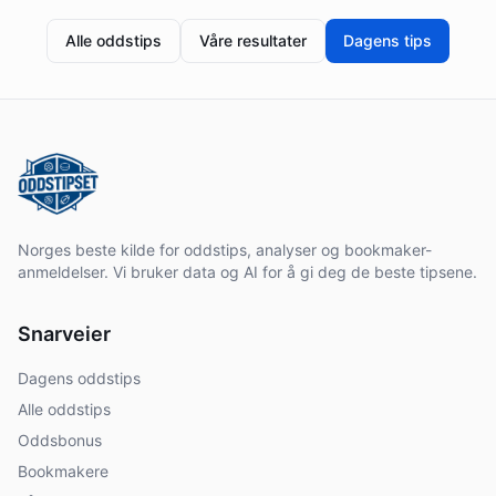
Alle oddstips
Våre resultater
Dagens tips
Norges beste kilde for oddstips, analyser og bookmaker-
anmeldelser. Vi bruker data og AI for å gi deg de beste tipsene.
Snarveier
Dagens oddstips
Alle oddstips
Oddsbonus
Bookmakere