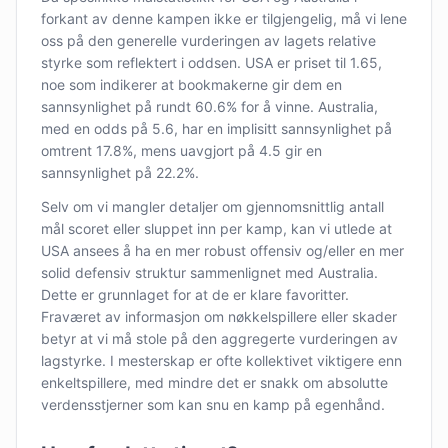
forkant av denne kampen ikke er tilgjengelig, må vi lene
oss på den generelle vurderingen av lagets relative
styrke som reflektert i oddsen. USA er priset til 1.65,
noe som indikerer at bookmakerne gir dem en
sannsynlighet på rundt 60.6% for å vinne. Australia,
med en odds på 5.6, har en implisitt sannsynlighet på
omtrent 17.8%, mens uavgjort på 4.5 gir en
sannsynlighet på 22.2%.
Selv om vi mangler detaljer om gjennomsnittlig antall
mål scoret eller sluppet inn per kamp, kan vi utlede at
USA ansees å ha en mer robust offensiv og/eller en mer
solid defensiv struktur sammenlignet med Australia.
Dette er grunnlaget for at de er klare favoritter.
Fraværet av informasjon om nøkkelspillere eller skader
betyr at vi må stole på den aggregerte vurderingen av
lagstyrke. I mesterskap er ofte kollektivet viktigere enn
enkeltspillere, med mindre det er snakk om absolutte
verdensstjerner som kan snu en kamp på egenhånd.