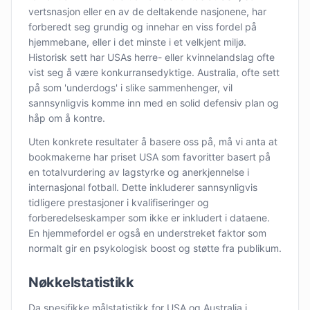
vertsnasjon eller en av de deltakende nasjonene, har
forberedt seg grundig og innehar en viss fordel på
hjemmebane, eller i det minste i et velkjent miljø.
Historisk sett har USAs herre- eller kvinnelandslag ofte
vist seg å være konkurransedyktige. Australia, ofte sett
på som 'underdogs' i slike sammenhenger, vil
sannsynligvis komme inn med en solid defensiv plan og
håp om å kontre.
Uten konkrete resultater å basere oss på, må vi anta at
bookmakerne har priset USA som favoritter basert på
en totalvurdering av lagstyrke og anerkjennelse i
internasjonal fotball. Dette inkluderer sannsynligvis
tidligere prestasjoner i kvalifiseringer og
forberedelseskamper som ikke er inkludert i dataene.
En hjemmefordel er også en understreket faktor som
normalt gir en psykologisk boost og støtte fra publikum.
Nøkkelstatistikk
Da spesifikke målstatistikk for USA og Australia i