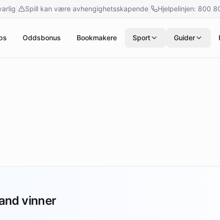
varlig
|
Spill kan være avhengighetsskapende
|
Hjelpelinjen: 800 
ps
Oddsbonus
Bookmakere
Sport
Guider
and vinner