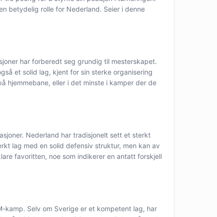
n betydelig rolle for Nederland. Seier i denne
sjoner har forberedt seg grundig til mesterskapet.
gså et solid lag, kjent for sin sterke organisering
l på hjemmebane, eller i det minste i kamper der de
asjoner. Nederland har tradisjonelt sett et sterkt
terkt lag med en solid defensiv struktur, men kan av
e favoritten, noe som indikerer en antatt forskjell
VM-kamp. Selv om Sverige er et kompetent lag, har