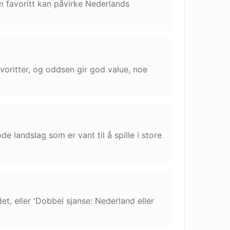
m favoritt kan påvirke Nederlands
favoritter, og oddsen gir god value, noe
 landslag som er vant til å spille i store
et, eller 'Dobbel sjanse: Nederland eller