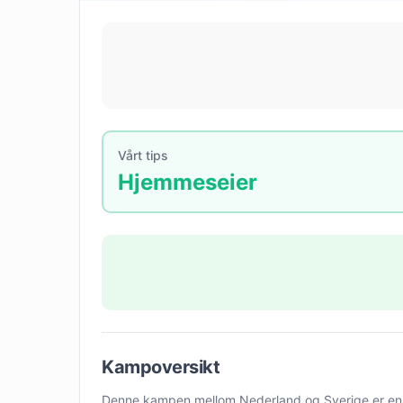
Vårt tips
Hjemmeseier
Kampoversikt
Denne kampen mellom Nederland og Sverige er en avg