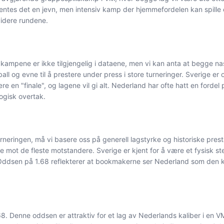
entes det en jevn, men intensiv kamp der hjemmefordelen kan spille e
videre rundene.
 kampene er ikke tilgjengelig i dataene, men vi kan anta at begge na
all og evne til å prestere under press i store turneringer. Sverige er o
re en "finale", og lagene vil gi alt. Nederland har ofte hatt en forde
ogisk overtak.
turneringen, må vi basere oss på generell lagstyrke og historiske prest
core mot de fleste motstandere. Sverige er kjent for å være et fysisk s
 Oddsen på 1.68 reflekterer at bookmakerne ser Nederland som den klar
8. Denne oddsen er attraktiv for et lag av Nederlands kaliber i en 