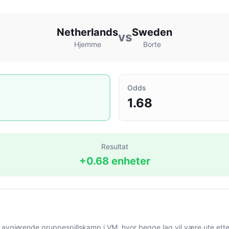
Netherlands
Sweden
vs
Hjemme
Borte
Odds
1.68
Resultat
+
0.68
enheter
jørende gruppespillskamp i VM, hvor begge lag vil være ute etter t