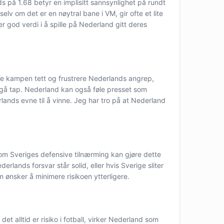
s på 1.68 betyr en implisitt sannsynlighet på rundt
v om det er en nøytral bane i VM, gir ofte et lite
r god verdi i å spille på Nederland gitt deres
olde kampen tett og frustrere Nederlands angrep,
nngå tap. Nederland kan også føle presset som
rlands evne til å vinne. Jeg har tro på at Nederland
 om Sveriges defensive tilnærming kan gjøre dette
rlands forsvar står solid, eller hvis Sverige sliter
m ønsker å minimere risikoen ytterligere.
 alltid er risiko i fotball, virker Nederland som