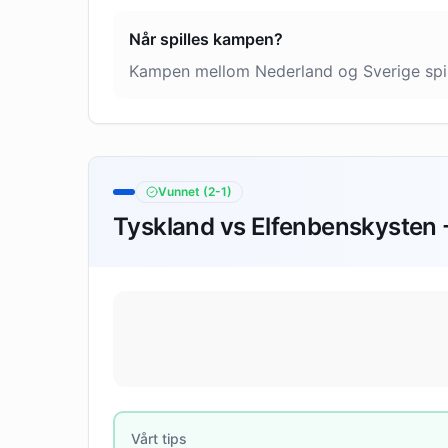
Når spilles kampen?
Kampen mellom Nederland og Sverige spil
Vunnet
(2-1)
Tyskland vs Elfenbenskysten 
Vårt tips