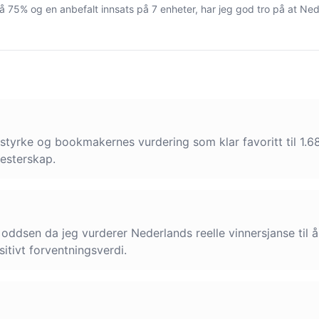
 75% og en anbefalt innsats på 7 enheter, har jeg god tro på at Neder
styrke og bookmakernes vurdering som klar favoritt til 1.68
mesterskap.
 oddsen da jeg vurderer Nederlands reelle vinnersjanse til 
itivt forventningsverdi.