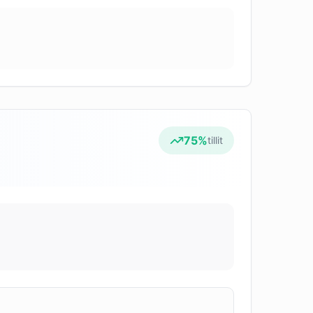
75
%
tillit