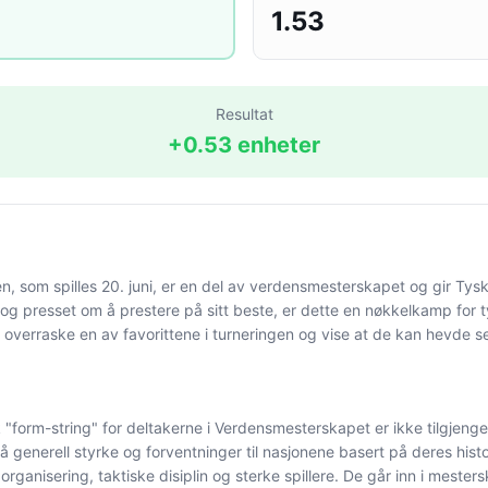
1.53
Resultat
+
0.53
enheter
om spilles 20. juni, er en del av verdensmesterskapet og gir Tyskla
g presset om å prestere på sitt beste, er dette en nøkkelkamp for ty
overraske en av favorittene i turneringen og vise at de kan hevde s
k "form-string" for deltakerne i Verdensmesterskapet er ikke tilgjengel
å generell styrke og forventninger til nasjonene basert på deres histor
ide organisering, taktiske disiplin og sterke spillere. De går inn i me