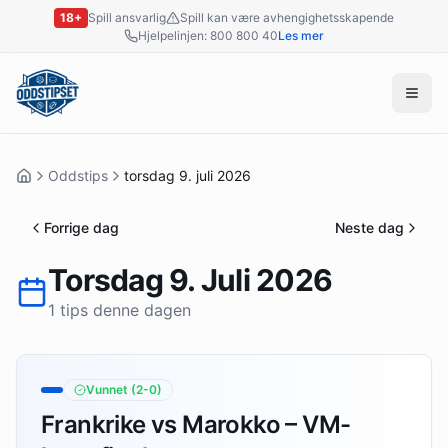
18+
Spill ansvarlig
Spill kan være avhengighetsskapende
Hjelpelinjen: 800 800 40
Les mer
Oddstips
torsdag 9. juli 2026
Forrige dag
Neste dag
Torsdag 9. Juli 2026
1 tips denne dagen
Vunnet
(2-0)
Frankrike vs Marokko – VM-