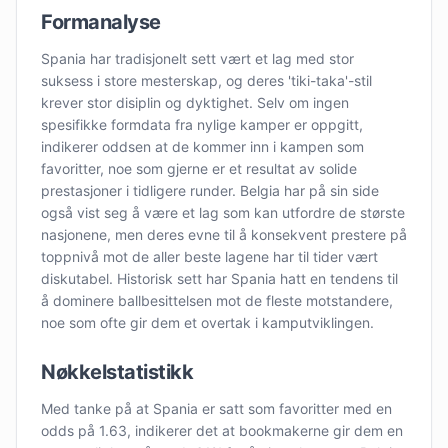
Formanalyse
Spania har tradisjonelt sett vært et lag med stor
suksess i store mesterskap, og deres 'tiki-taka'-stil
krever stor disiplin og dyktighet. Selv om ingen
spesifikke formdata fra nylige kamper er oppgitt,
indikerer oddsen at de kommer inn i kampen som
favoritter, noe som gjerne er et resultat av solide
prestasjoner i tidligere runder. Belgia har på sin side
også vist seg å være et lag som kan utfordre de største
nasjonene, men deres evne til å konsekvent prestere på
toppnivå mot de aller beste lagene har til tider vært
diskutabel. Historisk sett har Spania hatt en tendens til
å dominere ballbesittelsen mot de fleste motstandere,
noe som ofte gir dem et overtak i kamputviklingen.
Nøkkelstatistikk
Med tanke på at Spania er satt som favoritter med en
odds på 1.63, indikerer det at bookmakerne gir dem en