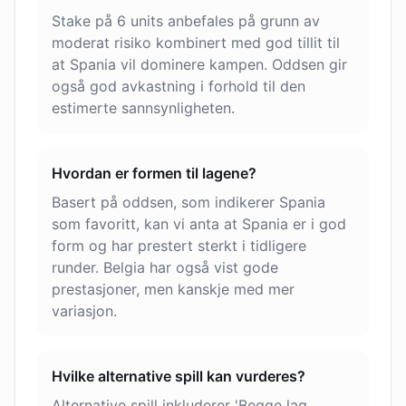
Stake på 6 units anbefales på grunn av
moderat risiko kombinert med god tillit til
at Spania vil dominere kampen. Oddsen gir
også god avkastning i forhold til den
estimerte sannsynligheten.
Hvordan er formen til lagene?
Basert på oddsen, som indikerer Spania
som favoritt, kan vi anta at Spania er i god
form og har prestert sterkt i tidligere
runder. Belgia har også vist gode
prestasjoner, men kanskje med mer
variasjon.
Hvilke alternative spill kan vurderes?
Alternative spill inkluderer 'Begge lag