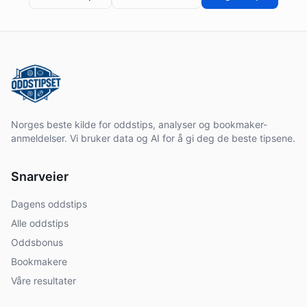
Norges beste kilde for oddstips, analyser og bookmaker-
anmeldelser. Vi bruker data og AI for å gi deg de beste tipsene.
Snarveier
Dagens oddstips
Alle oddstips
Oddsbonus
Bookmakere
Våre resultater